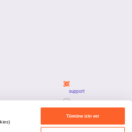
support
back_to_top
Tümüne izin ver
kies)