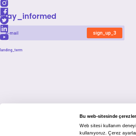
stay_informed
sign_up_3
landing_term
Bu web-sitesinde çerezler
Web sitesi kullanım deneyi
kullanıyoruz. Çerez ayarlar