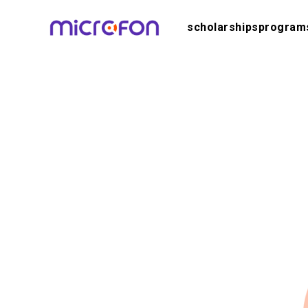
scholarships
program