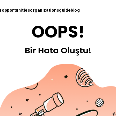
s
opportunities
organizations
guide
blog
OOPS!
Bir Hata Oluştu!