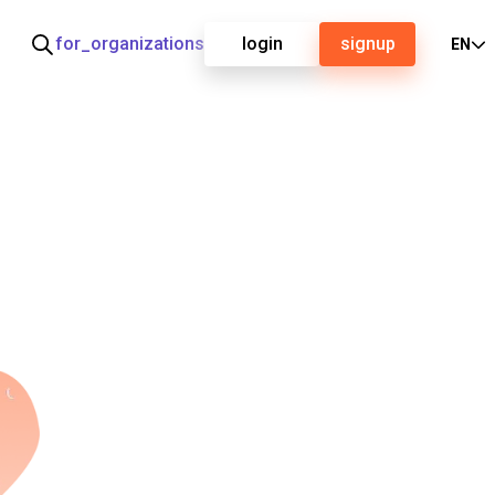
for_organizations
login
signup
EN