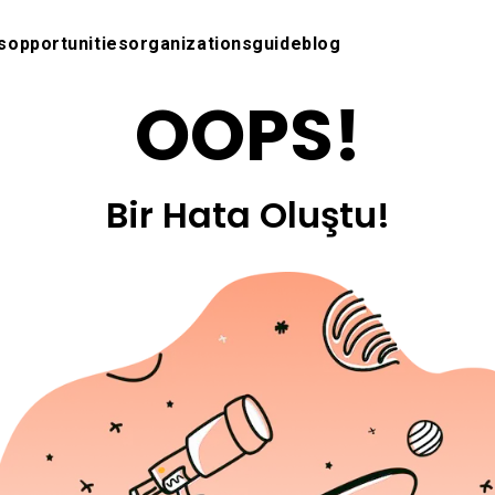
s
opportunities
organizations
guide
blog
OOPS!
Bir Hata Oluştu!