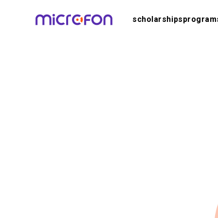
scholarships
program