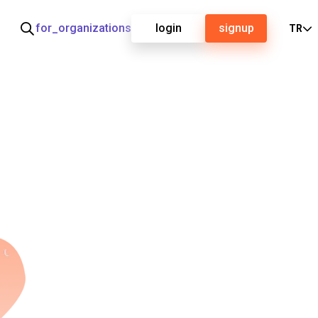
for_organizations
login
signup
TR