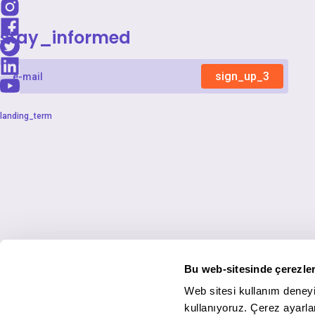
stay_informed
sign_up_3
landing_term
Bu web-sitesinde çerezler
Web sitesi kullanım deneyi
kullanıyoruz. Çerez ayarlar