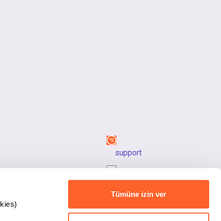
support
back_to_top
Tümüne izin ver
kies)