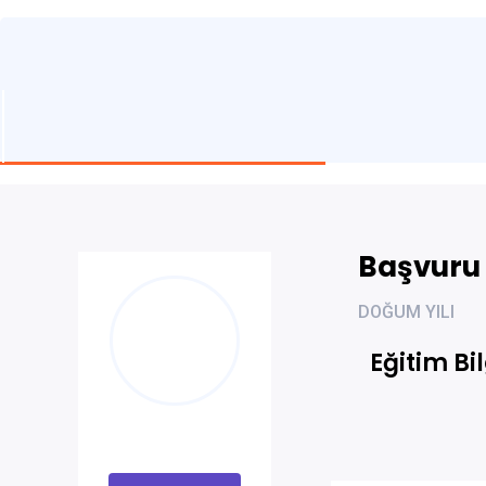
Başvuru B
DOĞUM YILI
Eğitim Bil