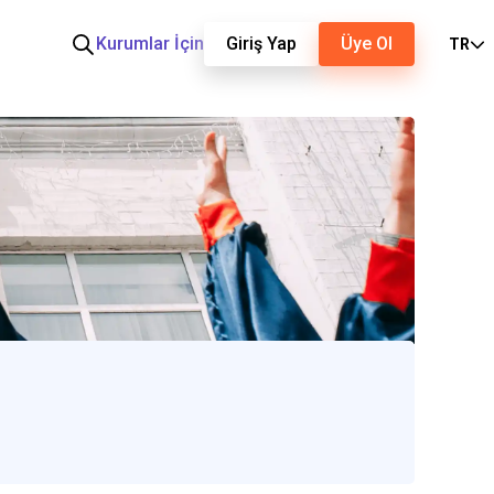
Kurumlar İçin
Giriş Yap
Üye Ol
TR