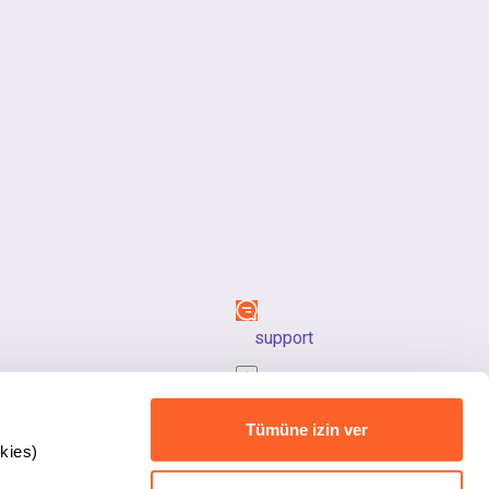
support
back_to_top
Tümüne izin ver
kies)