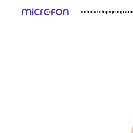
scholarships
program