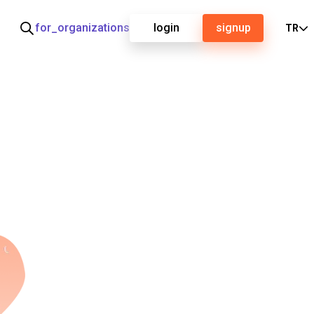
for_organizations
login
signup
TR