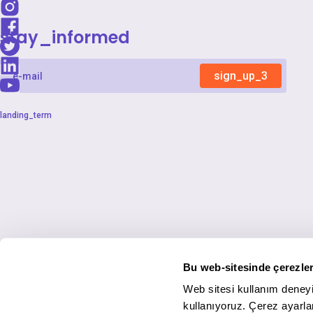
stay_informed
sign_up_3
landing_term
Bu web-sitesinde çerezler
Web sitesi kullanım deneyi
kullanıyoruz. Çerez ayarlar