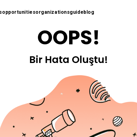
s
opportunities
organizations
guide
blog
OOPS!
Bir Hata Oluştu!