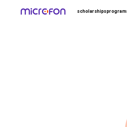
scholarships
program