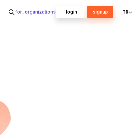
for_organizations
login
signup
TR