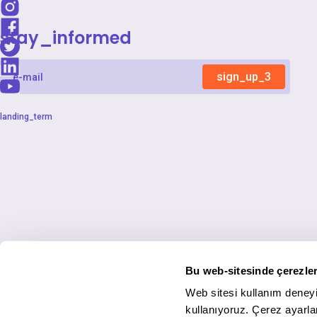
stay_informed
sign_up_3
landing_term
Bu web-sitesinde çerezler
Web sitesi kullanım deneyi
kullanıyoruz. Çerez ayarlar