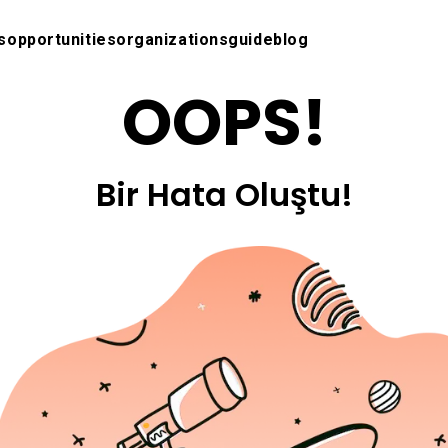
s
opportunities
organizations
guide
blog
OOPS!
Bir Hata Oluştu!