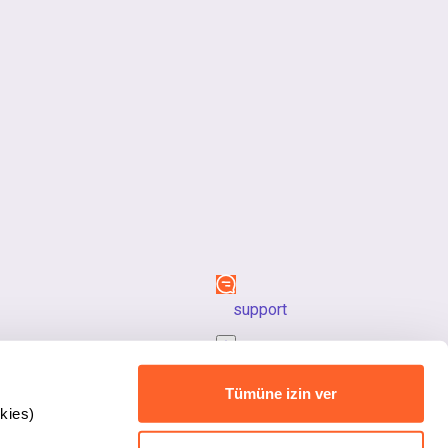
support
back_to_top
Tümüne izin ver
kies)