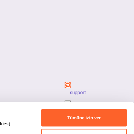
support
back_to_top
Tümüne izin ver
kies)