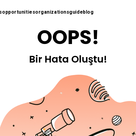
s
opportunities
organizations
guide
blog
OOPS!
Bir Hata Oluştu!