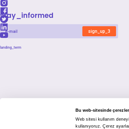
stay_informed
sign_up_3
landing_term
Bu web-sitesinde çerezler
Web sitesi kullanım deneyi
kullanıyoruz. Çerez ayarlar