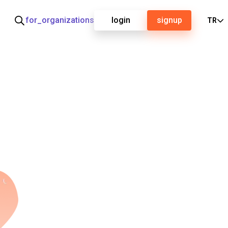
for_organizations
login
signup
TR