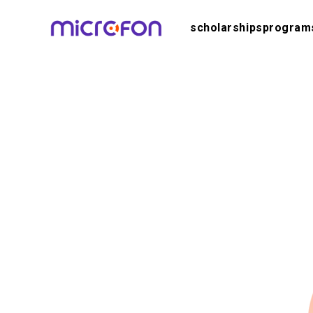
scholarships
program