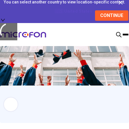
You can select another country to view location-specific content.
🇺🇸
United States
CONTINUE