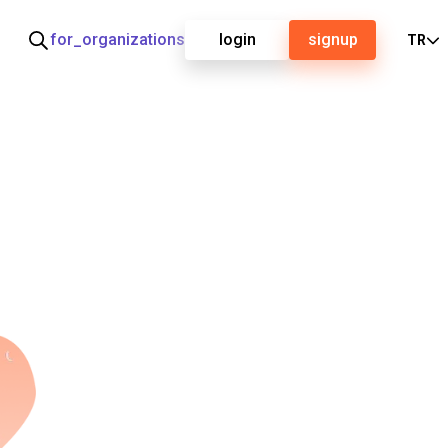
for_organizations
login
signup
TR