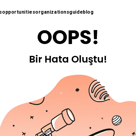
s
opportunities
organizations
guide
blog
OOPS!
Bir Hata Oluştu!