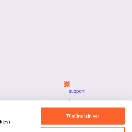
support
back_to_top
Tümüne izin ver
kies)