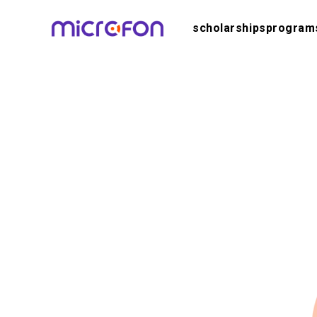
scholarships
program