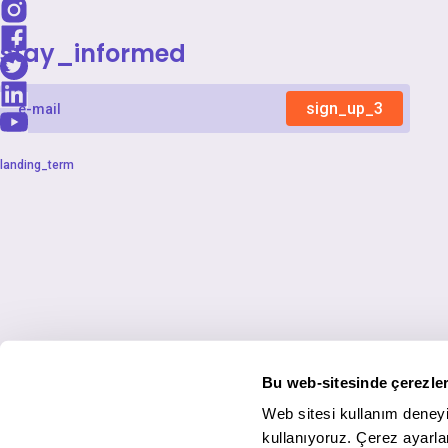
stay_informed
sign_up_3
landing_term
Bu web-sitesinde çerezler
Web sitesi kullanım deneyi
kullanıyoruz. Çerez ayarlar