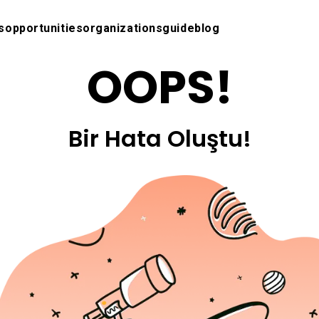
s
opportunities
organizations
guide
blog
OOPS!
Bir Hata Oluştu!