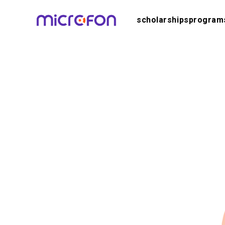
scholarships
program