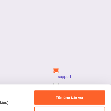
support
back_to_top
Tümüne izin ver
kies)