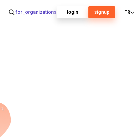
for_organizations
login
signup
TR