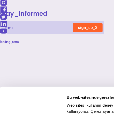
stay_informed
sign_up_3
landing_term
Bu web-sitesinde çerezler
Web sitesi kullanım deneyi
kullanıyoruz. Çerez ayarlar