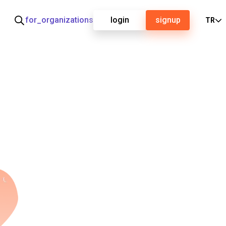
for_organizations
login
signup
TR