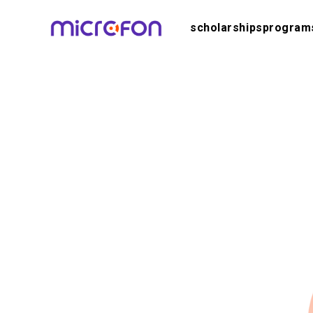
scholarships
program