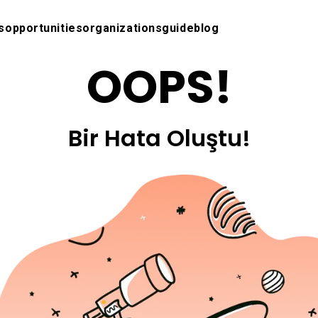
s
opportunities
organizations
guide
blog
OOPS!
Bir Hata Oluştu!