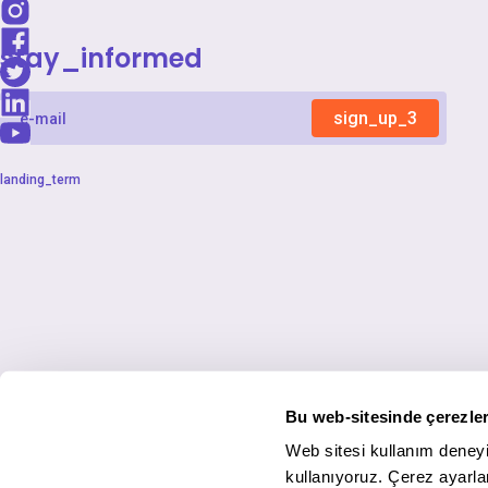
stay_informed
sign_up_3
landing_term
Bu web-sitesinde çerezler
Web sitesi kullanım deneyi
kullanıyoruz. Çerez ayarlar