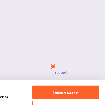
support
back_to_top
Tümüne izin ver
kies)