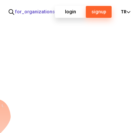
for_organizations
login
signup
TR