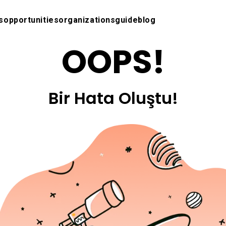
s
opportunities
organizations
guide
blog
OOPS!
Bir Hata Oluştu!