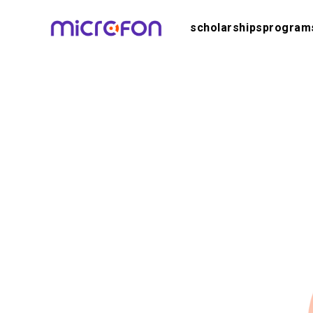
scholarships
program