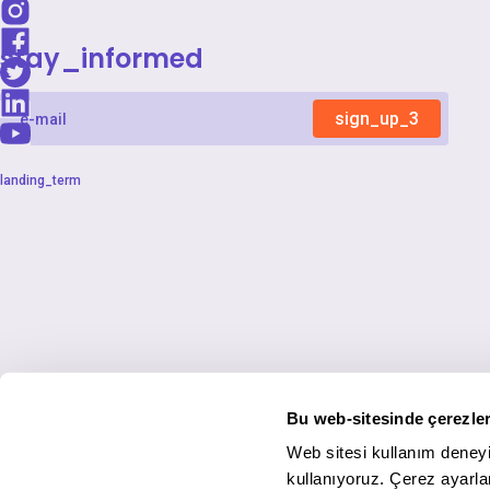
stay_informed
sign_up_3
landing_term
Bu web-sitesinde çerezler
Web sitesi kullanım deneyi
kullanıyoruz. Çerez ayarlar