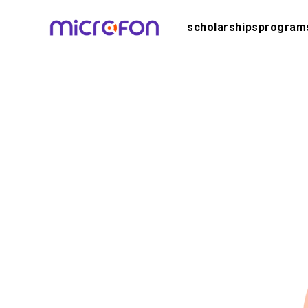
scholarships
program