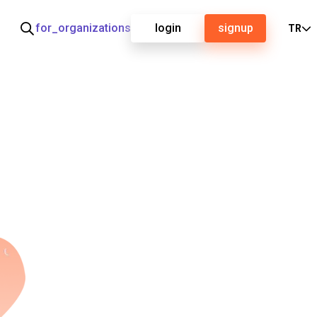
for_organizations
login
signup
TR