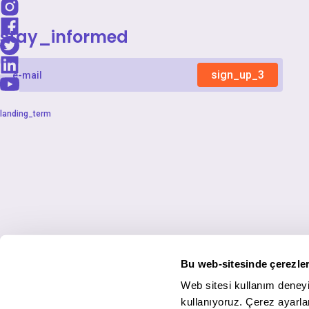
stay_informed
sign_up_3
landing_term
Bu web-sitesinde çerezler
Web sitesi kullanım deneyi
kullanıyoruz. Çerez ayarlar