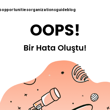
s
opportunities
organizations
guide
blog
OOPS!
Bir Hata Oluştu!