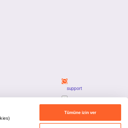
support
back_to_top
Tümüne izin ver
kies)