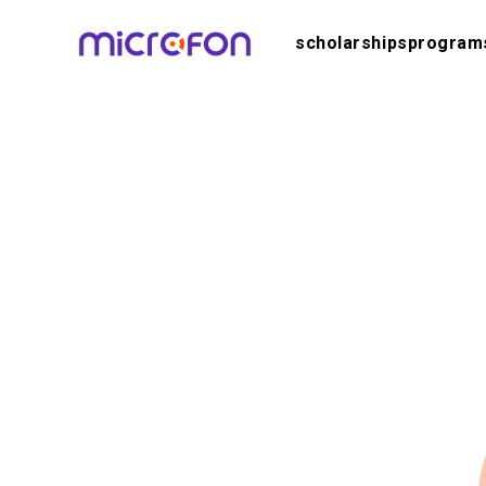
scholarships
program