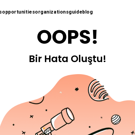
s
opportunities
organizations
guide
blog
OOPS!
Bir Hata Oluştu!