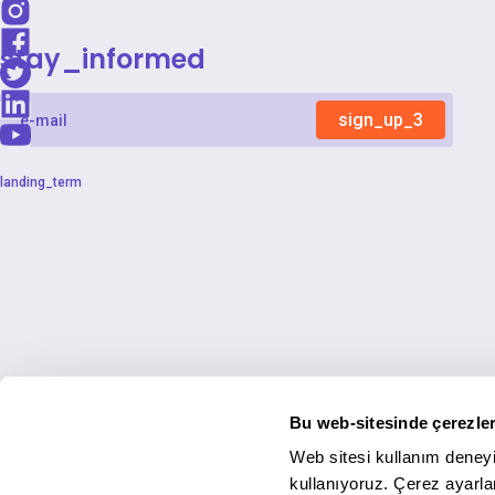
stay_informed
sign_up_3
landing_term
Bu web-sitesinde çerezler
Web sitesi kullanım deneyi
kullanıyoruz. Çerez ayarlar