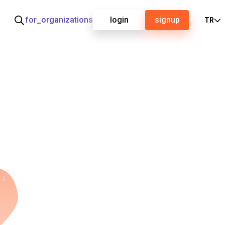
for_organizations
login
signup
TR