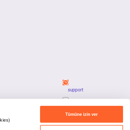
support
back_to_top
Tümüne izin ver
kies)