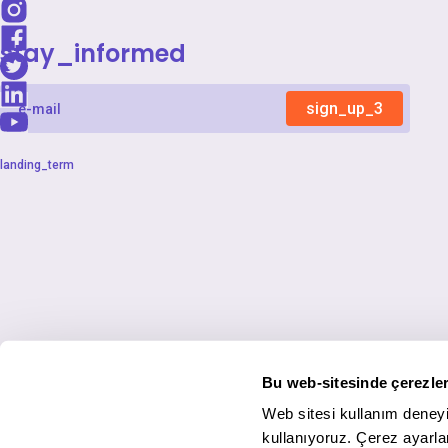
stay_informed
sign_up_3
landing_term
Bu web-sitesinde çerezler
Web sitesi kullanım deneyi
kullanıyoruz. Çerez ayarlar