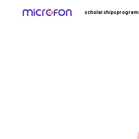
scholarships
program