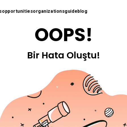
s
opportunities
organizations
guide
blog
OOPS!
Bir Hata Oluştu!