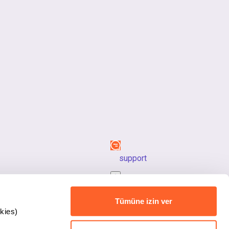
support
back_to_top
Tümüne izin ver
kies)