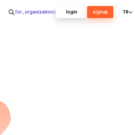
for_organizations
login
signup
TR