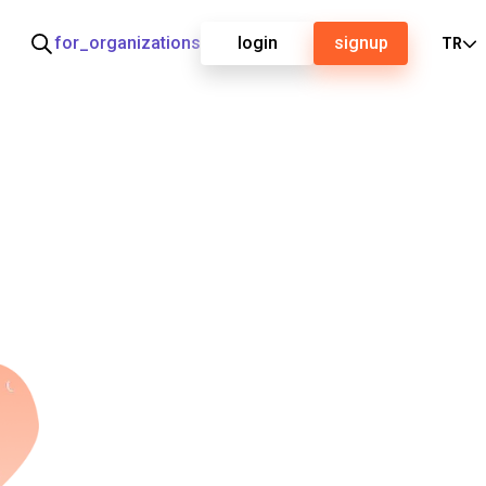
for_organizations
login
signup
TR