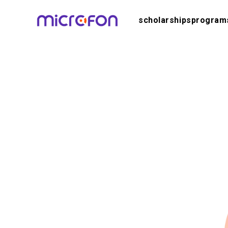
scholarships
program