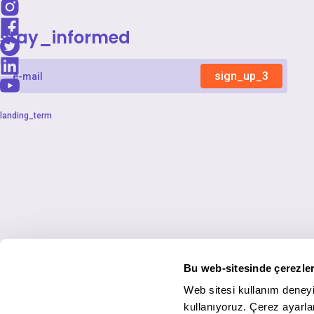
stay_informed
sign_up_3
landing_term
Bu web-sitesinde çerezler
Web sitesi kullanım deneyi
kullanıyoruz. Çerez ayarlar