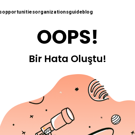
s
opportunities
organizations
guide
blog
OOPS!
Bir Hata Oluştu!