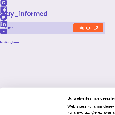
stay_informed
sign_up_3
landing_term
Bu web-sitesinde çerezler
Web sitesi kullanım deneyi
kullanıyoruz. Çerez ayarlar