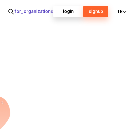
for_organizations
login
signup
TR