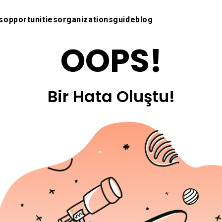
s
opportunities
organizations
guide
blog
OOPS!
Bir Hata Oluştu!