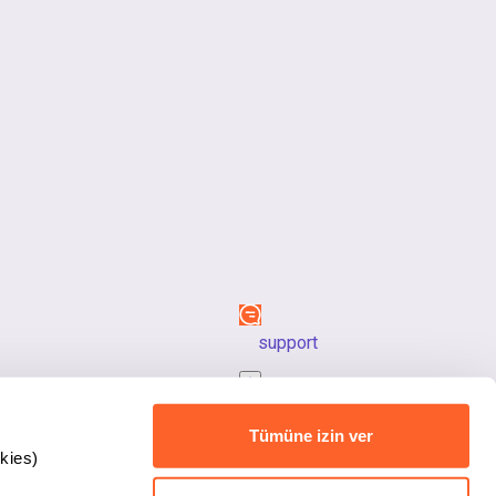
support
back_to_top
Tümüne izin ver
kies)