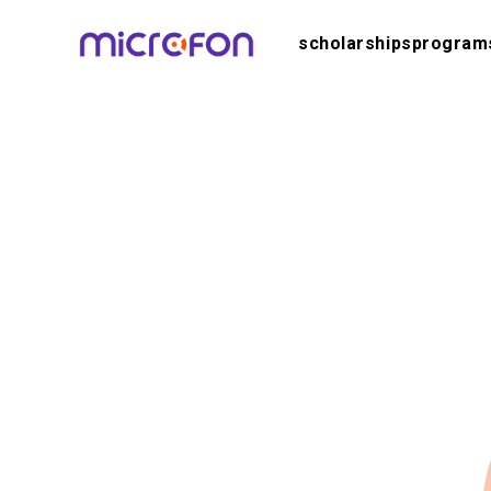
scholarships
program