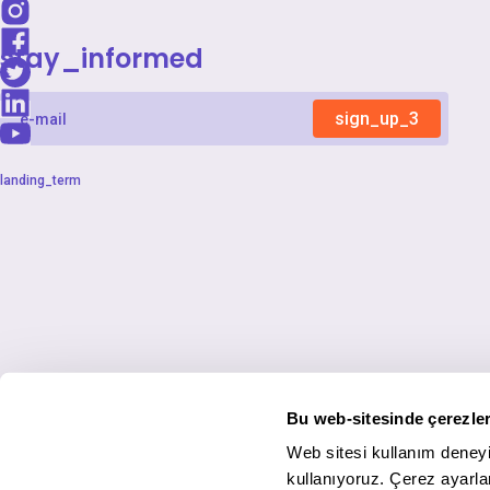
stay_informed
sign_up_3
landing_term
Bu web-sitesinde çerezler
Web sitesi kullanım deneyi
kullanıyoruz. Çerez ayarlar