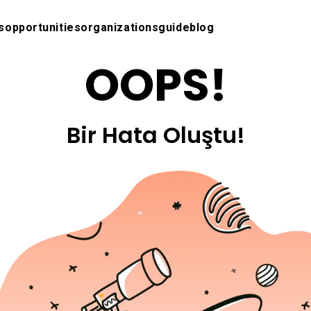
s
opportunities
organizations
guide
blog
OOPS!
Bir Hata Oluştu!