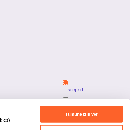
support
back_to_top
Tümüne izin ver
kies)