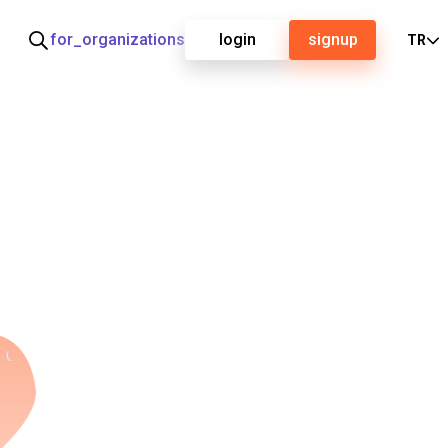
for_organizations
login
signup
TR