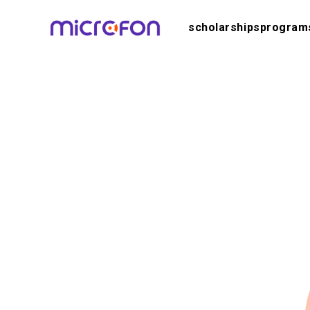
scholarships
program