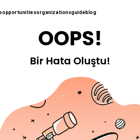
s
opportunities
organizations
guide
blog
OOPS!
Bir Hata Oluştu!