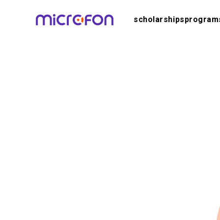
scholarships
program