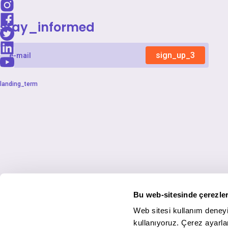
stay_informed
sign_up_3
landing_term
Bu web-sitesinde çerezler
Web sitesi kullanım deneyi
kullanıyoruz. Çerez ayarlar