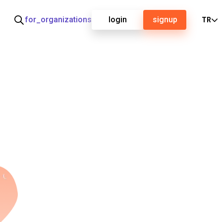
for_organizations
login
signup
TR