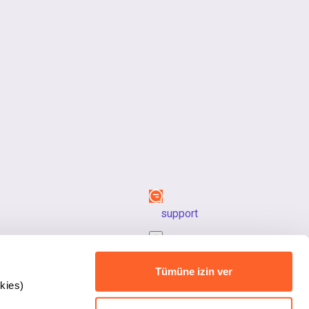
support
back_to_top
Tümüne izin ver
kies)