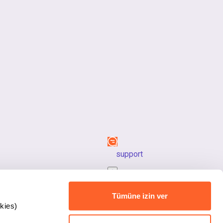
support
back_to_top
Tümüne izin ver
kies)