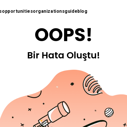
s
opportunities
organizations
guide
blog
OOPS!
Bir Hata Oluştu!