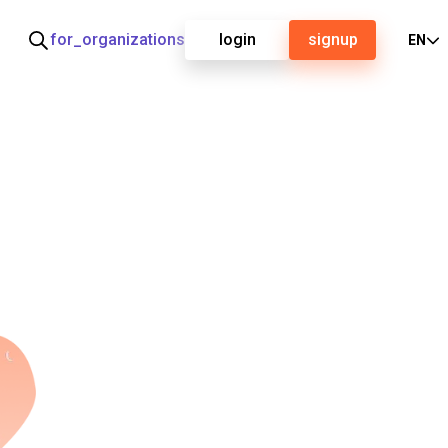
for_organizations
login
signup
EN