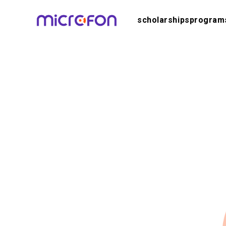
scholarships
program