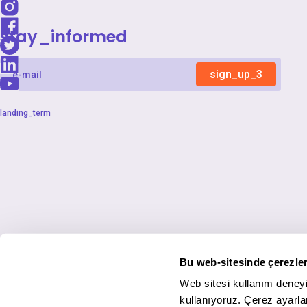
stay_informed
sign_up_3
landing_term
Bu web-sitesinde çerezler
Web sitesi kullanım deneyi
kullanıyoruz. Çerez ayarlar