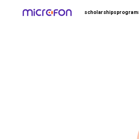
scholarships
program