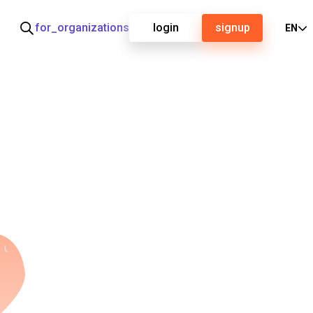
for_organizations
login
signup
EN