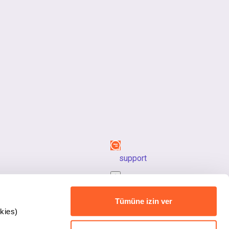
support
back_to_top
Tümüne izin ver
kies)