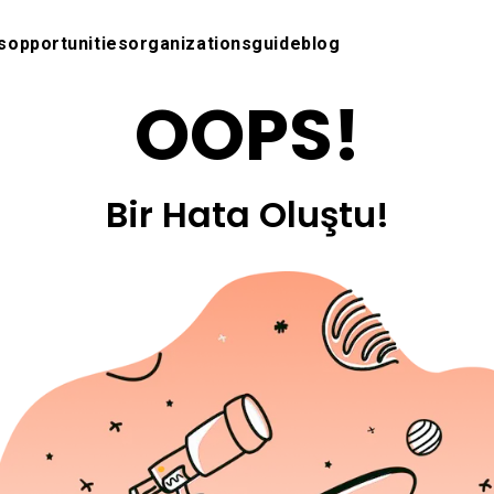
s
opportunities
organizations
guide
blog
OOPS!
Bir Hata Oluştu!