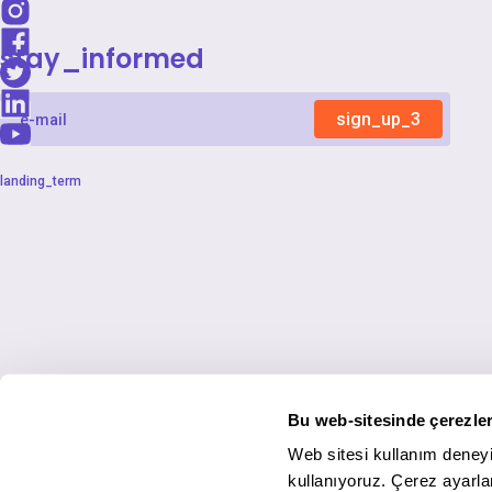
stay_informed
sign_up_3
landing_term
Bu web-sitesinde çerezler
Web sitesi kullanım deneyi
kullanıyoruz. Çerez ayarlar