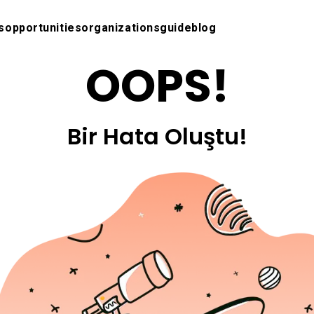
s
opportunities
organizations
guide
blog
OOPS!
Bir Hata Oluştu!