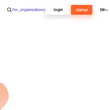
for_organizations
login
signup
EN