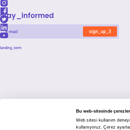
stay_informed
sign_up_3
landing_term
Bu web-sitesinde çerezler
Web sitesi kullanım deneyi
kullanıyoruz. Çerez ayarlar