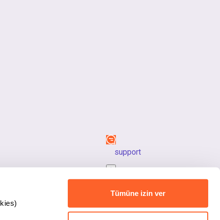
support
back_to_top
Tümüne izin ver
kies)