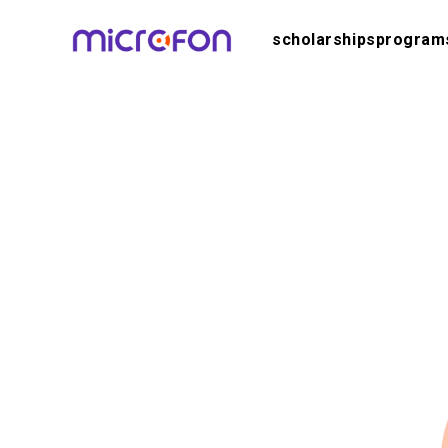
scholarships
program