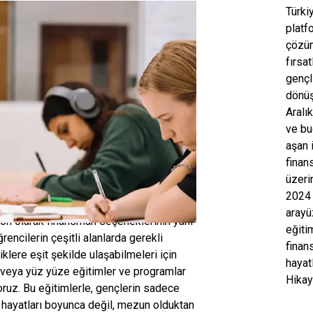
kayemiz
Türki
platf
ılında, burs ekosistemini dönüştürmek
çözüm
la eski ismimiz E-Bursum'la
fırsa
uğumuza başladık. Amacımız, kurumların
gençl
istemlerini dijital olarak yönetmelerini
dönüş
rak daha adil, eşitlikçi ve şeffaf bir
Aralı
tem yaratmaktı. Bu vizyonla, eğitim
ve bu
manı alanında hızla genişledik ve
aşan 
e'nin ilk eğitim dikeyindeki kitlesel
finan
a platformunu kurarak öğrencilerin
üzeri
erden destek alarak kendi
2024 
manlarını oluşturmalarına olanak tanıdık.
arayü
on olarak finansman seçeneklerinin yanı
eğitim
ğrencilerin çeşitli alanlarda gerekli
finan
iklere eşit şekilde ulaşabilmeleri için
hayat
 veya yüz yüze eğitimler ve programlar
Hikay
ruz. Bu eğitimlerle, gençlerin sadece
 hayatları boyunca değil, mezun olduktan