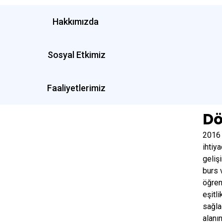
Hakkımızda
Sosyal Etkimiz
Faaliyetlerimiz
Dö
2016 
ihtiy
geliş
burs 
öğren
eşitl
sağla
alanı