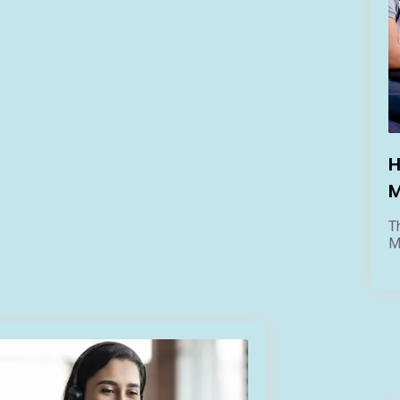
H
M
T
M