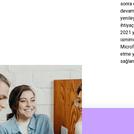
sonra
devam 
yenile
ihtiya
2021 yı
ismim
Microf
etme y
sağla