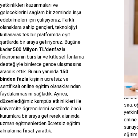
Hi
yetkinlikleri kazanmaları ve
geleceklerini sağlam bir zeminde inşa
2016 y
edebilmeleri için çalışıyoruz. Farklı
amacıy
olanaklara sahip gençleri, teknolojiyi
yolcul
kullanarak tek bir platformda eşit
burs s
şartlarda bir araya getiriyoruz. Bugüne
sağlaya
kadar
500 Milyon TL’den
fazla
ekosis
finansmanın burslar ve kitlesel fonlama
finans
desteğiyle binlerce gence ulaşmasına
Türkiy
aracılık ettik. Bunun yanında
150
fonlam
binden fazla
kişinin ücretsiz ve
bireyl
sertifikalı online eğitim olanaklarından
finans
faydalanmasını sağladık. Ayrıca,
Microf
düzenlediğimiz kampüs etkinlikleri ile
sıra, ö
üniversite öğrencilerini sektörde öncü
yetkinl
kurumlara bir araya getirerek alanında
online
uzman eğitmenlerden ücretsiz eğitim
sunuyo
almalarına fırsat yarattık.
eğitim