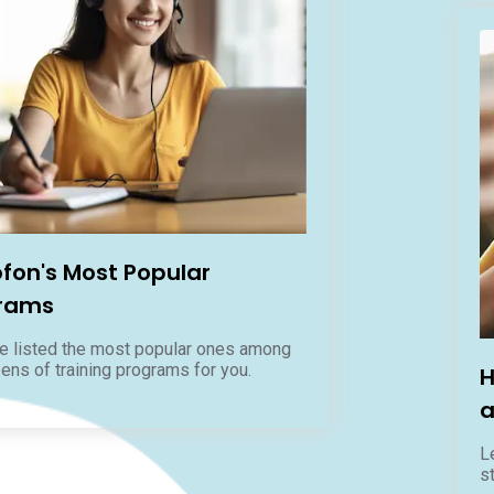
ofon's Most Popular
rams
e listed the most popular ones among
ens of training programs for you.
H
a
L
s