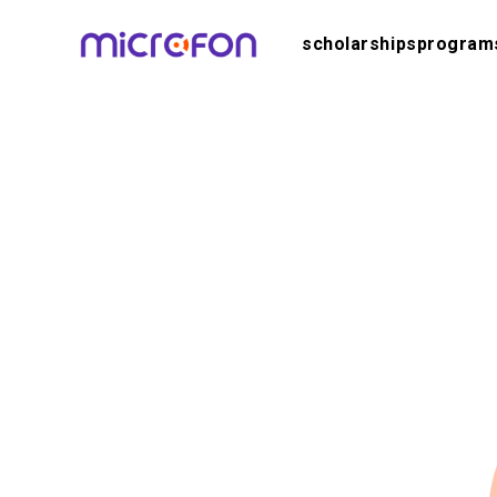
scholarships
program