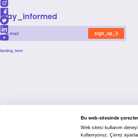
stay_informed
sign_up_3
landing_term
Bu web-sitesinde çerezler
Web sitesi kullanım deneyi
kullanıyoruz. Çerez ayarlar