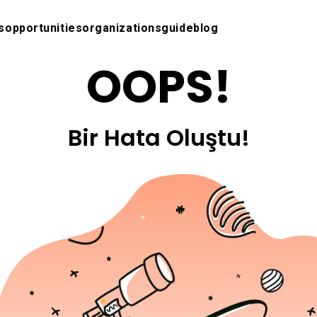
s
opportunities
organizations
guide
blog
OOPS!
Bir Hata Oluştu!