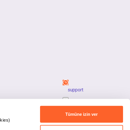
support
back_to_top
Tümüne izin ver
kies)