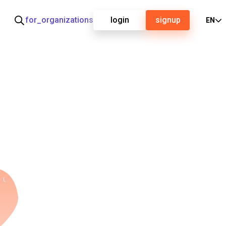
for_organizations
login
signup
EN